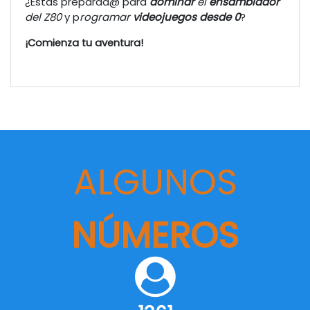
¿Estás preparad@ para
dominar
el
ensamblador
del Z80
y p
rogramar
videojuegos desde 0
?
¡Comienza tu aventura!
ALGUNOS
NÚMEROS