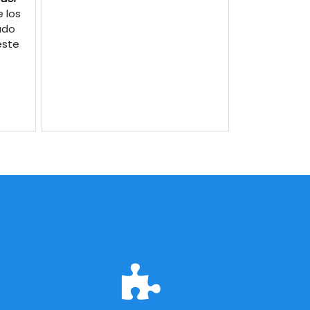
 los
ado
este