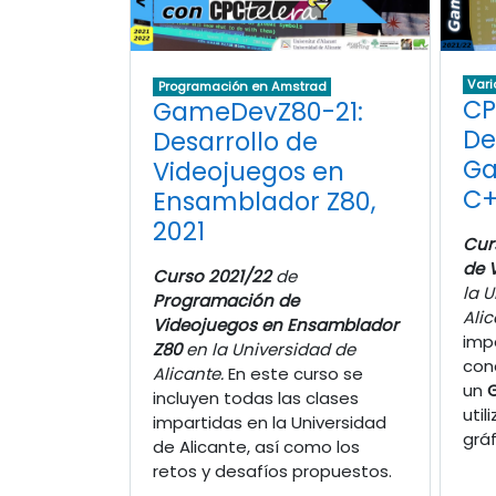
Vari
Programación en Amstrad
CP
GameDevZ80-21:
De
Desarrollo de
Ga
Videojuegos en
C+
Ensamblador Z80,
2021
Cur
de 
Curso 2021/22
de
la 
Programación de
Alic
Videojuegos en Ensamblador
imp
Z80
en la Universidad de
con
Alicante.
En este curso se
un
incluyen todas las clases
util
impartidas en la Universidad
gráf
de Alicante, así como los
retos y desafíos propuestos.