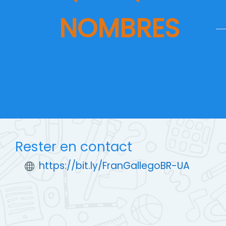
NOMBRES
Rester en contact
https://bit.ly/FranGallegoBR-UA