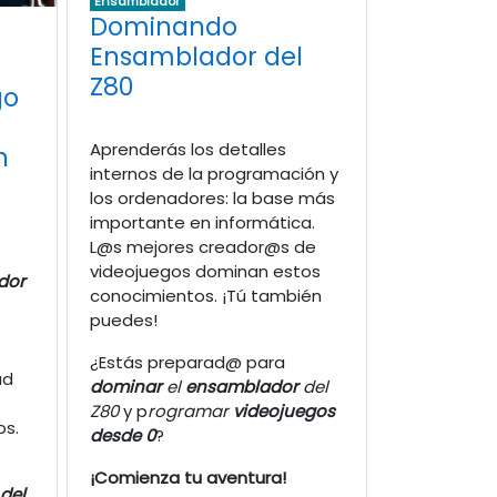
Ensamblador
Dominando
Ensamblador del
Z80
go
Aprenderás los detalles
n
internos de la programación y
los ordenadores: la base más
importante en informática.
L@s mejores creador@s de
videojuegos dominan estos
dor
conocimientos. ¡Tú también
puedes!
¿Estás preparad@ para
ad
dominar
el
ensamblador
del
Z80
y p
rogramar
videojuegos
os.
desde 0
?
¡Comienza tu aventura!
del