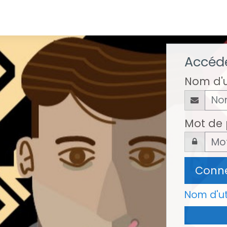
Accéde
Nom d'u
Mot de
Conne
Nom d'ut