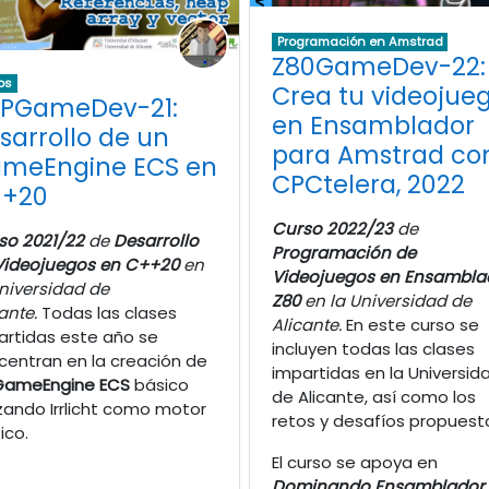
Programación en Amstrad
Z80GameDev-22:
os
Crea tu videojue
PGameDev-21:
en Ensamblador
sarrollo de un
para Amstrad co
meEngine ECS en
CPCtelera, 2022
+20
Curso 2022/23
de
so 2021/22
de
Desarrollo
Programación de
Videojuegos en C++20
en
Videojuegos en Ensambla
Universidad de
Z80
en la Universidad de
ante.
Todas las clases
Alicante.
En este curso se
artidas este año se
incluyen todas las clases
centran en la creación de
impartidas en la Universid
GameEngine ECS
básico
de Alicante, así como los
izando Irrlicht como motor
retos y desafíos propuest
ico.
El curso se apoya en
Dominando Ensamblador 