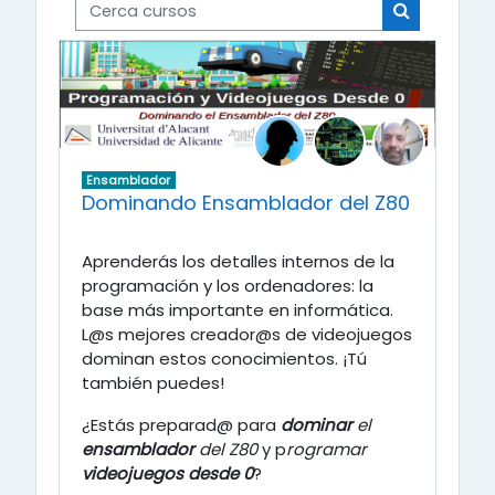
Cerca cursos
Cerca curs
Ensamblador
Dominando Ensamblador del Z80
Aprenderás los detalles internos de la
programación y los ordenadores: la
base más importante en informática.
L@s mejores creador@s de videojuegos
dominan estos conocimientos. ¡Tú
también puedes!
¿Estás preparad@ para
dominar
el
ensamblador
del Z80
y p
rogramar
videojuegos desde 0
?