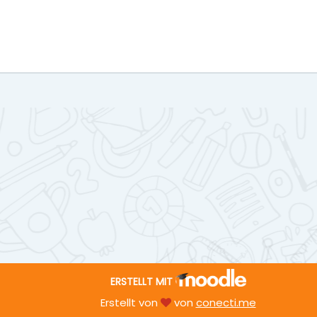
ERSTELLT MIT
Erstellt von
von
conecti.me