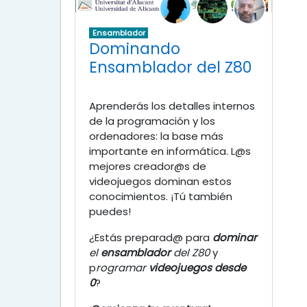
Ensamblador
Dominando
Ensamblador del Z80
Aprenderás los detalles internos
de la programación y los
ordenadores: la base más
importante en informática. L@s
mejores creador@s de
videojuegos dominan estos
conocimientos. ¡Tú también
puedes!
¿Estás preparad@ para
dominar
el
ensamblador
del Z80
y
p
rogramar
videojuegos desde
0
?