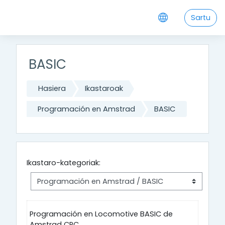
Joan eduki nagusira zuzenean
Sartu
BASIC
Hasiera
Ikastaroak
Programación en Amstrad
BASIC
Ikastaro-kategoriak:
Programación en Locomotive BASIC de
Amstrad CPC